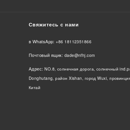
Свяжитесь с нами
в WhatsApp:
+86 18112351866
Почтовый ящик:
dade@nfhj.com
Адрес:
NO.8, солнечная дорога, солнечный ind.p
Donghutang, район Xishan, город Wuxi, провинци
Китай