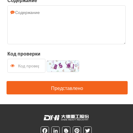
Содержание
Код проверки
F
L
B
P
T