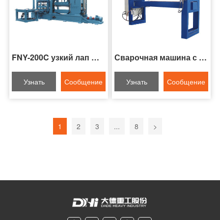
FNY-200C узкий лап швоварка для стальных полос
Сварочная машина с двумя роликами серии FNZ
Узнать
Сообщение
Узнать
Сообщение
больше
онлайн
больше
онлайн
1
2
3
...
8
>