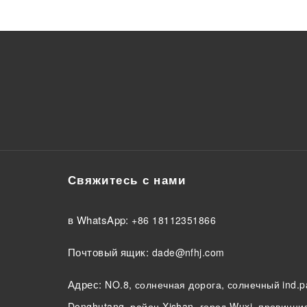
Свяжитесь с нами
в WhatsApp:
+86 18112351866
Почтовый ящик:
dade@nfhj.com
Адрес:
NO.8, солнечная дорога, солнечный ind.p
Donghutang, район Xishan, город Wuxi, провинци