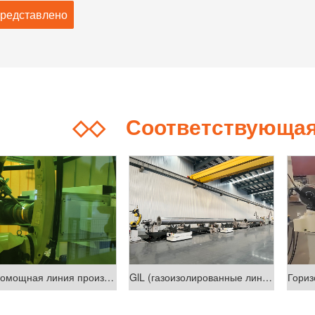
◇◇
Соответствующа
Высокомощная линия производства сварки опорных колес
GlL (газоизолированные линии передачи) промышленная сварка