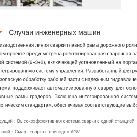
o
k
Случаи инженерных машин
изводственная линия сварки главной рамы дорожного роли
том проекте предусмотрена роботизированная сварочная р
ой системой (6+3+2), включающей установленный на порта
нтегрированную систему управления. Разработанный для руч
езопасную обработку рабочей части с надежным гидравлич
тема поддерживает автоматизированную сварку для осно
овные рамы градеров. Включена интегрированная систем
логическим стандартам, обеспечивая соответствующие выб
ущий：Высокоэффективная система сварки с одной станцией
щий：Смарт-сварка с приводом AGV