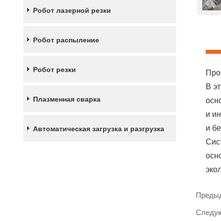
Робот лазерной резки
Робот распыление
Робот резки
Про
В э
Плазменная сварка
осн
и и
и б
Автоматическая загрузка и разгрузка
Сис
осн
эко
Предыд
Следую