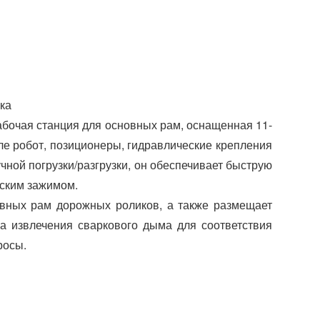
I
r
e
r
n
s
t
ка
абочая станция для основных рам, оснащенная 11-
ле робот, позиционеры, гидравлические крепления
ной погрузки/разгрузки, он обеспечивает быструю
еским зажимом.
вных рам дорожных роликов, а также размещает
а извлечения сваркового дыма для соответствия
росы.