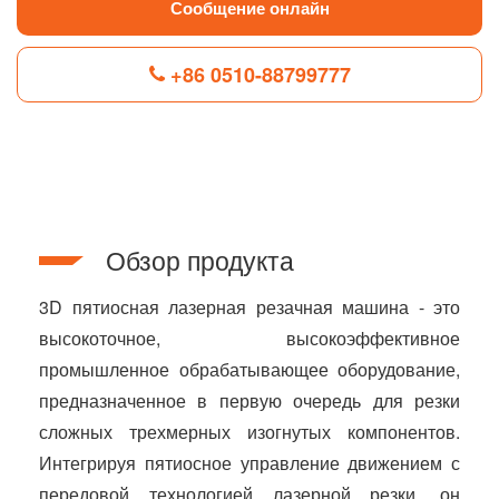
Сообщение онлайн
+86 0510-88799777
F
L
B
P
T
a
i
l
i
w
c
n
o
n
i
e
k
g
t
t
b
e
g
e
t
Обзор продукта
o
d
e
r
e
o
I
r
e
r
k
n
s
3D пятиосная лазерная резачная машина - это
t
высокоточное, высокоэффективное
промышленное обрабатывающее оборудование,
предназначенное в первую очередь для резки
сложных трехмерных изогнутых компонентов.
Интегрируя пятиосное управление движением с
передовой технологией лазерной резки, он