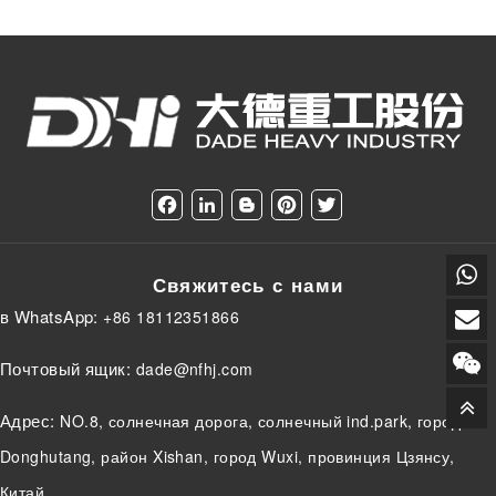
F
L
B
P
T
a
i
l
i
w
c
n
o
n
i
e
k
g
t
t
Свяжитесь с нами
b
e
g
e
t
o
d
e
r
e
в WhatsApp:
+86 18112351866
o
I
r
e
r
k
n
s
t
Почтовый ящик:
dade@nfhj.com
Адрес:
NO.8, солнечная дорога, солнечный ind.park, город
Donghutang, район Xishan, город Wuxi, провинция Цзянсу,
Китай