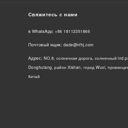
Свяжитесь с нами
в WhatsApp:
+86 18112351866
Почтовый ящик:
dade@nfhj.com
Адрес:
NO.8, солнечная дорога, солнечный ind.p
Donghutang, район Xishan, город Wuxi, провинци
Китай