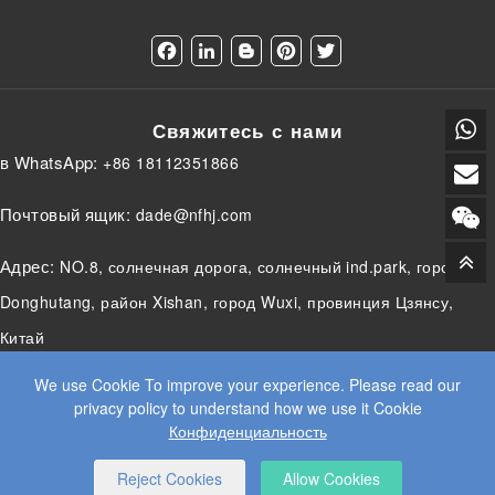
F
L
B
P
T
a
i
l
i
w
c
n
o
n
i
e
k
g
t
t
Свяжитесь с нами
b
e
g
e
t
o
d
e
r
e
в WhatsApp:
+86 18112351866
o
I
r
e
r
k
n
s
t
Почтовый ящик:
dade@nfhj.com
Адрес:
NO.8, солнечная дорога, солнечный ind.park, город
Donghutang, район Xishan, город Wuxi, провинция Цзянсу,
Китай
We use Cookie To improve your experience. Please read our
privacy policy to understand how we use it Cookie
Конфиденциальность
© 2025 JIANGSU DADE HEAVY INDUSTRY CO.LTD. ВСЕ
ПРАВА
WEB DESIGN
BY WANGKE
Reject Cookies
Allow Cookies
КАРТА САЙТА
RSS-КАНАЛЫ
XML
КОНФИДЕНЦИАЛЬНОСТЬ