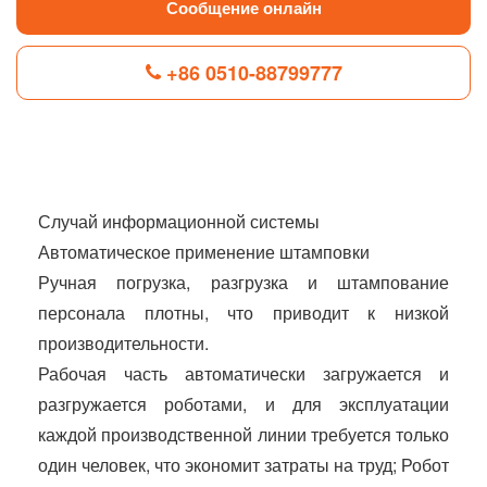
Сообщение онлайн
+86 0510-88799777
F
L
B
P
T
a
i
l
i
w
c
n
o
n
i
e
k
g
t
t
Случай информационной системы
b
e
g
e
t
Автоматическое применение штамповки
o
d
e
r
e
o
I
r
e
r
Ручная погрузка, разгрузка и штампование
k
n
s
t
персонала плотны, что приводит к низкой
производительности.
Рабочая часть автоматически загружается и
разгружается роботами, и для эксплуатации
каждой производственной линии требуется только
один человек, что экономит затраты на труд; Робот