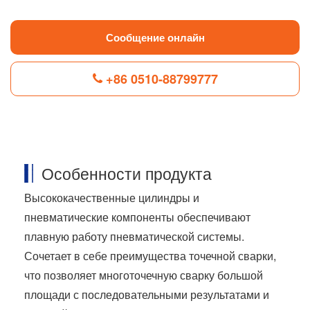
Сообщение онлайн
+86 0510-88799777
F
L
B
P
T
a
i
l
i
w
c
n
o
n
i
Особенности продукта
e
k
g
t
t
b
e
g
e
t
o
d
e
r
e
Высококачественные цилиндры и
o
I
r
e
r
пневматические компоненты обеспечивают
k
n
s
t
плавную работу пневматической системы.
Сочетает в себе преимущества точечной сварки,
что позволяет многоточечную сварку большой
площади с последовательными результатами и