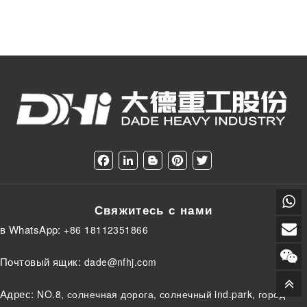
F
L
B
P
T
a
i
l
i
w
c
n
o
n
i
e
k
g
t
t
Свяжитесь с нами
b
e
g
e
t
o
d
e
r
e
в WhatsApp:
+86 18112351866
o
I
r
e
r
k
n
s
t
Почтовый ящик:
dade@nfhj.com
Адрес:
NO.8, солнечная дорога, солнечный ind.park, город