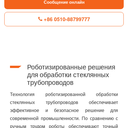
Сообщение онлайн
+86 0510-88799777
F
L
B
P
T
a
i
l
i
w
c
n
o
n
i
e
k
g
t
t
b
e
g
e
t
Роботизированные решения
o
d
e
r
e
o
I
r
e
r
для обработки стеклянных
k
n
s
трубопроводов
t
Технология роботизированной обработки
стеклянных трубопроводов обеспечивает
эффективное и безопасное решение для
современной промышленности. По сравнению с
ручным трудом роботы обеспечивают точный