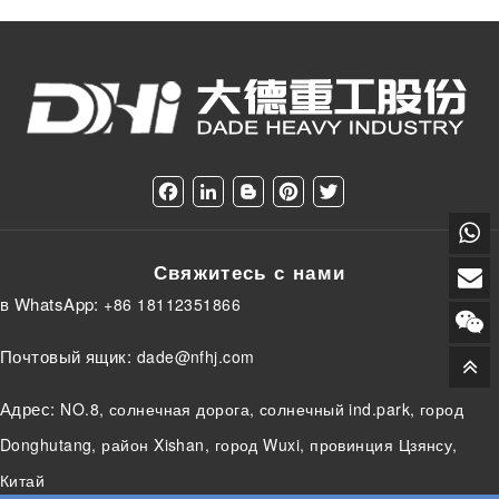
F
L
B
P
T
a
i
l
i
w
c
n
o
n
i
e
k
g
t
t
Свяжитесь с нами
b
e
g
e
t
o
d
e
r
e
в WhatsApp:
+86 18112351866
o
I
r
e
r
k
n
s
t
Почтовый ящик:
dade@nfhj.com
Адрес:
NO.8, солнечная дорога, солнечный ind.park, город
Donghutang, район Xishan, город Wuxi, провинция Цзянсу,
Китай