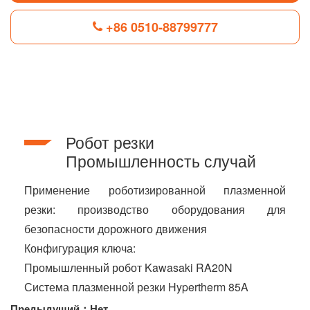
+86 0510-88799777
F
L
B
P
T
a
i
l
i
w
c
n
o
n
i
e
k
g
t
t
b
e
g
e
t
Робот резки
o
d
e
r
e
o
I
r
e
r
Промышленность случай
k
n
s
t
Применение роботизированной плазменной
резки: производство оборудования для
безопасности дорожного движения
Конфигурация ключа:
Промышленный робот Kawasaki RA20N
Система плазменной резки Hypertherm 85A
Предыдущий：Нет.