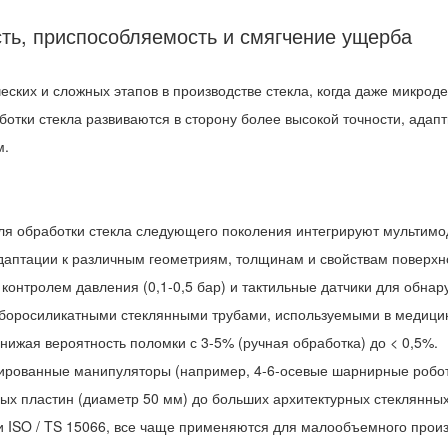
ость, приспособляемость и смягчение ущерба
еских и сложных этапов в производстве стекла, когда даже микрод
отки стекла развиваются в сторону более высокой точности, адап
м.
 для обработки стекла следующего поколения интегрируют мультим
даптации к различным геометриям, толщинам и свойствам поверхн
контролем давления (0,1-0,5 бар) и тактильные датчики для обнару
оросиликатными стеклянными трубами, используемыми в медицинс
нижая вероятность поломки с 3-5% (ручная обработка) до < 0,5%.
зированные манипуляторы (например, 4-6-осевые шарнирные роботы
х пластин (диаметр 50 мм) до больших архитектурных стеклянных 
и ISO / TS 15066, все чаще применяются для малообъемного прои