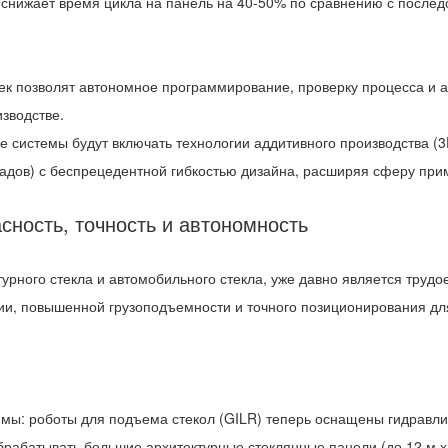
 снижает время цикла на панель на 40-50% по сравнению с послед
 позволят автономное программирование, проверку процесса и ана
зводстве.
 системы будут включать технологии аддитивного производства (3
адов) с беспрецедентной гибкостью дизайна, расширяя сферу при
асность, точность и автономность
турного стекла и автомобильного стекла, уже давно является труд
ии, повышенной грузоподъемности и точного позиционирования д
мы: роботы для подъема стекол (GILR) теперь оснащены гидравл
обрабатывать большие архитектурные стеклянные панели (до 12 м