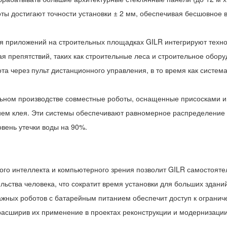
оты достигают точности установки ± 2 мм, обеспечивая бесшовное
ля приложений на строительных площадках GILR интегрируют техн
гая препятствий, таких как строительные леса и строительное обо
та через пульт дистанционного управления, в то время как систем
ильном производстве совместные роботы, оснащенные присосками и
ием клея. Эти системы обеспечивают равномерное распределение 
овень утечки воды на 90%.
ого интеллекта и компьютерного зрения позволит GILR самостоятел
льства человека, что сократит время установки для больших здани
тажных роботов с батарейным питанием обеспечит доступ к ограни
 расширив их применение в проектах реконструкции и модернизации