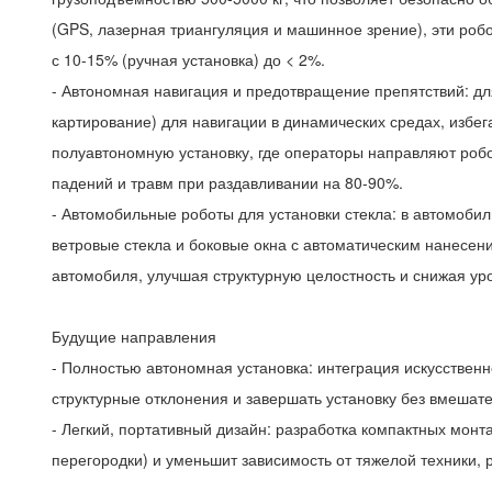
(GPS, лазерная триангуляция и машинное зрение), эти роб
с 10-15% (ручная установка) до < 2%.
- Автономная навигация и предотвращение препятствий: д
картирование) для навигации в динамических средах, избе
полуавтономную установку, где операторы направляют робо
падений и травм при раздавливании на 80-90%.
- Автомобильные роботы для установки стекла: в автомоб
ветровые стекла и боковые окна с автоматическим нанесен
автомобиля, улучшая структурную целостность и снижая ур
Будущие направления
- Полностью автономная установка: интеграция искусственн
структурные отклонения и завершать установку без вмешате
- Легкий, портативный дизайн: разработка компактных мон
перегородки) и уменьшит зависимость от тяжелой техники,