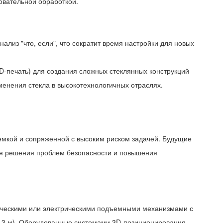
овательной обработкой.
лиз "что, если", что сократит время настройки для новых
D-печать) для создания сложных стеклянных конструкций
менения стекла в высокотехнологичных отраслях.
оемкой и сопряженной с высоким риском задачей. Будущие
ля решения проблем безопасности и повышения
ическими или электрическими подъемными механизмами с
 х 3 м). Оборудованные системами 3D-позиционирования