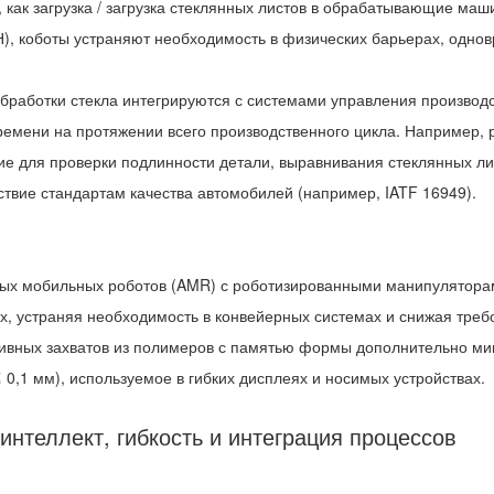
 как загрузка / загрузка стеклянных листов в обрабатывающие ма
0 Н), коботы устраняют необходимость в физических барьерах, о
обработки стекла интегрируются с системами управления производ
ремени на протяжении всего производственного цикла. Например, 
ие для проверки подлинности детали, выравнивания стеклянных л
ствие стандартам качества автомобилей (например, IATF 16949).
ых мобильных роботов (AMR) с роботизированными манипуляторам
ах, устраняя необходимость в конвейерных системах и снижая треб
даптивных захватов из полимеров с памятью формы дополнительно м
 0,1 мм), используемое в гибких дисплеях и носимых устройствах.
интеллект, гибкость и интеграция процессов