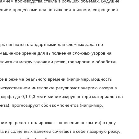
 камнем производства стекла в больших объемах. Будущие
лением процессами для повышения точности, сокращения
ерь являются стандартными для сложных задач по
 машинное зрение для выполнения сложных узоров на
лючаться между задачами резки, гравировки и обработки
ссе в режиме реального времени (например, мощность
 искусственном интеллекте регулируют энергию лазера в
керфа до 0,1-0,3 мм и минимизируя потери материалов на
нта), прогнозируют сбои компонентов (например,
имер, резка + полировка + нанесение покрытия) в одну
ла из солнечных панелей сочетают в себе лазерную резку,