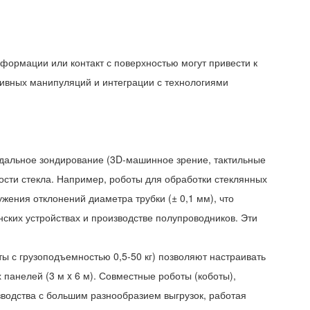
еформации или контакт с поверхностью могут привести к
тивных манипуляций и интеграции с технологиями
одальное зондирование (3D-машинное зрение, тактильные
ости стекла. Например, роботы для обработки стеклянных
жения отклонений диаметра трубки (± 0,1 мм), что
ких устройствах и производстве полупроводников. Эти
 с грузоподъемностью 0,5-50 кг) позволяют настраивать
панелей (3 м x 6 м). Совместные роботы (коботы),
зводства с большим разнообразием выгрузок, работая