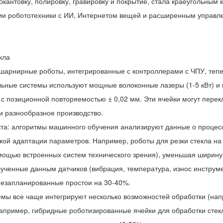
окантовку, полировку, гравировку и покрытие, стала краеугольным
ции робототехники с ИИ, Интернетом вещей и расширенным управ
кла
 шарнирные роботы, интегрированные с контроллерами с ЧПУ, теп
льные системы используют мощные волоконные лазеры (1-5 кВт) и
 с позиционной повторяемостью ± 0,02 мм. Эти ячейки могут перек
и разнообразное производство.
екта: алгоритмы машинного обучения анализируют данные о проце
ской адаптации параметров. Например, роботы для резки стекла на
ощью встроенных систем технического зрения), уменьшая ширину 
ученные данным датчиков (вибрация, температура, износ инструме
незапланированные простои на 30-40%.
емы все чаще интегрируют несколько возможностей обработки (напр
Например, гибридные роботизированные ячейки для обработки стек