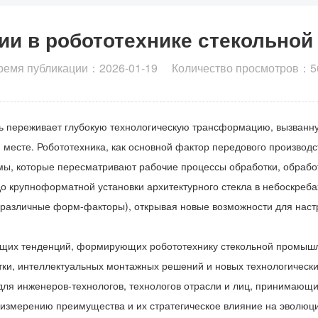
ии в робототехнике стекольно
ремя публикации：2026-01-19 Количество просмотров：5
ть переживает глубокую технологическую трансформацию, вызванн
 месте. Робототехника, как основной фактор передового производ
ы, которые пересматривают рабочие процессы обработки, обработк
о крупноформатной установки архитектурного стекла в небоскреб
и различные форм-факторы), открывая новые возможности для нас
дущих тенденций, формирующих робототехнику стекольной промышле
ки, интеллектуальных монтажных решений и новых технологических
ля инженеров-технологов, технологов отрасли и лиц, принимающих
 измерению преимущества и их стратегическое влияние на эволю