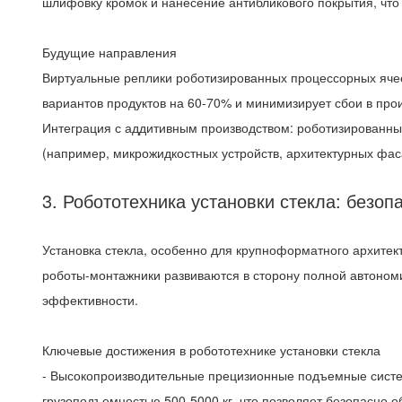
шлифовку кромок и нанесение антибликового покрытия, что
Будущие направления
Виртуальные реплики роботизированных процессорных ячеек
вариантов продуктов на 60-70% и минимизирует сбои в прои
Интеграция с аддитивным производством: роботизированные
(например, микрожидкостных устройств, архитектурных фас
3. Робототехника установки стекла: безоп
Установка стекла, особенно для крупноформатного архитек
роботы-монтажники развиваются в сторону полной автоном
эффективности.
Ключевые достижения в робототехнике установки стекла
- Высокопроизводительные прецизионные подъемные систе
грузоподъемностью 500-5000 кг, что позволяет безопасно 