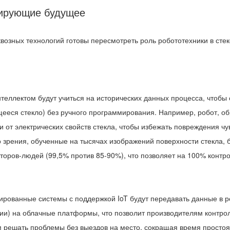
мирующие будущее
возных технологий готовы пересмотреть роль робототехники в ст
нтеллектом будут учиться на исторических данных процесса, чтобы
щееся стекло) без ручного программирования. Например, робот, о
и от электрических свойств стекла, чтобы избежать повреждения ч
о зрения, обученные на тысячах изображений поверхности стекла,
оров-людей (99,5% против 85-90%), что позволяет на 100% контро
ированные системы с поддержкой IoT будут передавать данные в 
ии) на облачные платформы, что позволит производителям контрол
м решать проблемы без выездов на место, сокращая время простоя