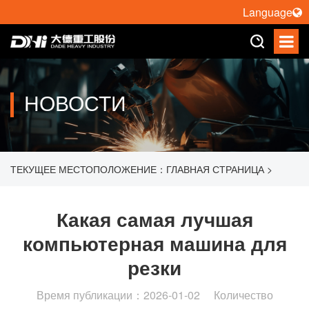
Language
НОВОСТИ
ТЕКУЩЕЕ МЕСТОПОЛОЖЕНИЕ：
ГЛАВНАЯ СТРАНИЦА
>
КАКАЯ САМАЯ ЛУЧШАЯ КОМПЬЮТЕРНАЯ МАШИНА ДЛЯ
Какая самая лучшая
компьютерная машина для
РЕЗКИ
резки
Время публикации：2026-01-02 Количество