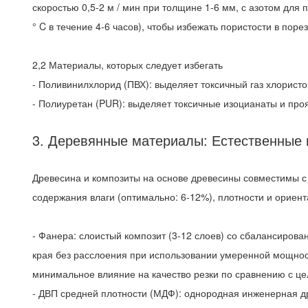
скоростью 0,5-2 м / мин при толщине 1-6 мм, с азотом для
° C в течение 4-6 часов), чтобы избежать пористости в порез
2,2 Материалы, которых следует избегать
- Поливинилхлорид (ПВХ): выделяет токсичный газ хлористо
- Полиуретан (PUR): выделяет токсичные изоцианаты и проя
3. Деревянные материалы: Естественные 
Древесина и композиты на основе древесины совместимы с 
содержания влаги (оптимально: 6-12%), плотности и орие
- Фанера: слоистый композит (3-12 слоев) со сбалансирова
края без расслоения при использовании умеренной мощност
минимальное влияние на качество резки по сравнению с це
- ДВП средней плотности (МДФ): однородная инженерная дре