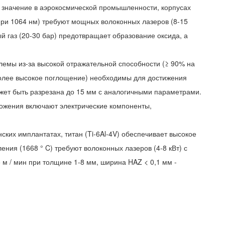
е значение в аэрокосмической промышленности, корпусах
 при 1064 нм) требуют мощных волоконных лазеров (8-15
ый газ (20-30 бар) предотвращает образование оксида, а
роблемы из-за высокой отражательной способности (≥ 90% на
 более высокое поглощение) необходимы для достижения
может быть разрезана до 15 мм с аналогичными параметрами.
ложения включают электрические компоненты,
ких имплантатах, титан (Ti-6Al-4V) обеспечивает высокое
ения (1668 ° C) требуют волоконных лазеров (4-8 кВт) с
 м / мин при толщине 1-8 мм, ширина HAZ < 0,1 мм -