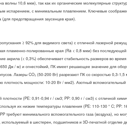
а волны 10,6 мкм), так как их органические молекулярные струк
нным испарением, с минимальным плавлением. Ключевые соображе
а (для предотвращения заусенцев края).
опускания ≥ 92% для видимого света) с отличной лазерной режуще
авая пламенно-полированные края (Ra < 0,8 мкм) без последующей 
ие акрила (< 0,3%) обеспечивает стабильность размеров во время 
 650 Дж / м) и огнестойкий, ПК имеет решающее значение для обо
усов. Лазеры CO₂ (50-200 Вт) разрезают ПК со скоростью 0,3-1,5 м
ю плотность мощности: 10-20 Вт / мм2). Азотный вспомогательный 
плотности (PE: 0,91-0,94 г / см3; PP: 0,90 г / см3) с отличной хим
пользуя их низкие температуры плавления (PE: 110-130 ° C; PP: 1
PP требуют минимального вспомогательного газа (воздуха), но мо
, используемый в шестерен, подшипников и 3D-печатной отделке де