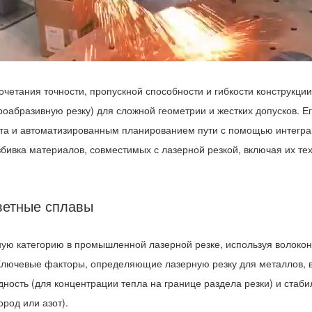
сочетания точности, пропускной способности и гибкости конструкц
оабразивную резку) для сложной геометрии и жестких допусков. Его
а и автоматизированным планированием пути с помощью интеграц
азбивка материалов, совместимых с лазерной резкой, включая их 
ветные сплавы
ю категорию в промышленной лазерной резке, используя волоконны
Ключевые факторы, определяющие лазерную резку для металлов, 
ность (для концентрации тепла на границе раздела резки) и стаб
род или азот).