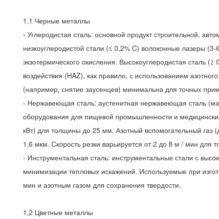
1,1 Черные металлы
- Углеродистая сталь: основной продукт строительной, авт
низкоуглеродистой стали (≤ 0,2% C) волоконные лазеры (3-6
экзотермического окисления. Высокоуглеродистая сталь (≥ 0
воздействия (HAZ), как правило, с использованием азотног
(например, снятие заусенцев) минимальна для точных при
- Нержавеющая сталь: аустенитная нержавеющая сталь (мар
оборудования для пищевой промышленности и медицинских 
кВт) для толщины до 25 мм. Азотный вспомогательный газ 
1,6 мкм. Скорость резки варьируется от 2 до 8 м / мин для
- Инструментальная сталь: инструментальные стали с высок
минимизации тепловых искажений. Используемые при изгото
мин и азотным газом для сохранения твердости.
1,2 Цветные металлы