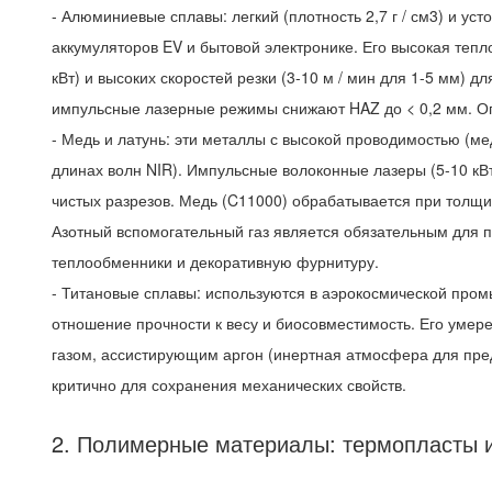
- Алюминиевые сплавы: легкий (плотность 2,7 г / см3) и 
аккумуляторов EV и бытовой электронике. Его высокая тепл
кВт) и высоких скоростей резки (3-10 м / мин для 1-5 мм) 
импульсные лазерные режимы снижают HAZ до < 0,2 мм. Ог
- Медь и латунь: эти металлы с высокой проводимостью (медь
длинах волн NIR). Импульсные волоконные лазеры (5-10 кВ
чистых разрезов. Медь (C11000) обрабатывается при толщин
Азотный вспомогательный газ является обязательным для 
теплообменники и декоративную фурнитуру.
- Титановые сплавы: используются в аэрокосмической пром
отношение прочности к весу и биосовместимость. Его умерен
газом, ассистирующим аргон (инертная атмосфера для предо
критично для сохранения механических свойств.
2. Полимерные материалы: термопласты 