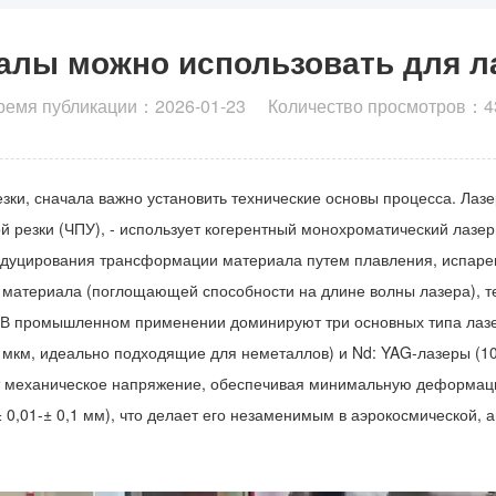
алы можно использовать для л
ремя публикации：2026-01-23 Количество просмотров：4
зки, сначала важно установить технические основы процесса. Лазе
й резки (ЧПУ), - использует когерентный монохроматический лазе
я индуцирования трансформации материала путем плавления, испар
тв материала (поглощающей способности на длине волны лазера), 
а. В промышленном применении доминируют три основных типа лазе
 мкм, идеально подходящие для неметаллов) и Nd: YAG-лазеры (106
т механическое напряжение, обеспечивая минимальную деформаци
0,01-± 0,1 мм), что делает его незаменимым в аэрокосмической, 