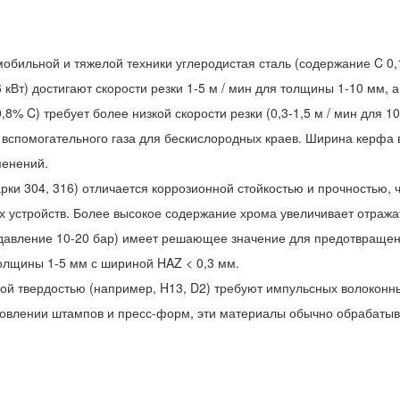
омобильной и тяжелой техники углеродистая сталь (содержание C 0,
 кВт) достигают скорости резки 1-5 м / мин для толщины 1-10 мм, 
,8% C) требует более низкой скорости резки (0,3-1,5 м / мин для 1
о вспомогательного газа для бескислородных краев. Ширина керфа 
менений.
ки 304, 316) отличается коррозионной стойкостью и прочностью, 
устройств. Более высокое содержание хрома увеличивает отражате
(давление 10-20 бар) имеет решающее значение для предотвращен
 толщины 1-5 мм с шириной HAZ < 0,3 мм.
ой твердостью (например, H13, D2) требуют импульсных волоконных
влении штампов и пресс-форм, эти материалы обычно обрабатываю