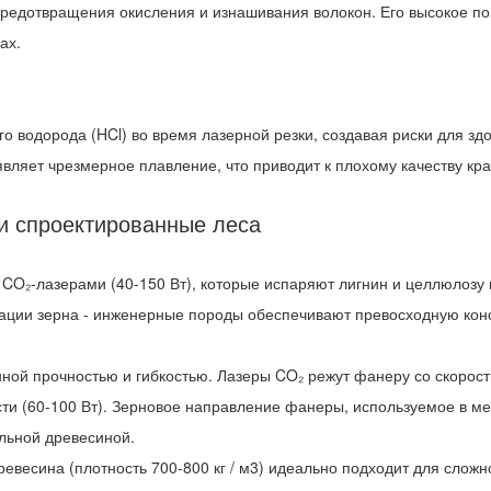
 предотвращения окисления и изнашивания волокон. Его высокое п
ах.
го водорода (HCl) во время лазерной резки, создавая риски для з
вляет чрезмерное плавление, что приводит к плохому качеству кра
и спроектированные леса
CO₂-лазерами (40-150 Вт), которые испаряют лигнин и целлюлозу
нтации зерна - инженерные породы обеспечивают превосходную кон
нной прочностью и гибкостью. Лазеры CO₂ режут фанеру со скорост
и (60-100 Вт). Зерновое направление фанеры, используемое в меб
льной древесиной.
весина (плотность 700-800 кг / м3) идеально подходит для сложно