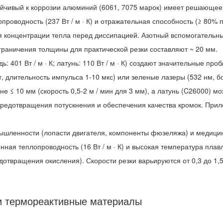
устойчивый к коррозии алюминий (6061, 7075 марок) имеет решающе
опроводность (237 Вт / м · К) и отражательная способность (≥ 80%
для концентрации тепла перед диссипацией. Азотный вспомогательн
раничения толщины для практической резки составляют ~ 20 мм.
: 401 Вт / м · К; латунь: 110 Вт / м · К) создают значительные п
т, длительность импульса 1-10 мкс) или зеленые лазеры (532 нм,
е ≤ 10 мм (скорость 0,5-2 м / мин для 3 мм), а латунь (C26000) 
предотвращения потускнения и обеспечения качества кромок. При
ышленности (лопасти двигателя, компоненты фюзеляжа) и медицинс
ная теплопроводность (16 Вт / м · К) и высокая температура плавл
твращения окисления). Скорости резки варьируются от 0,3 до 1,5
и термореактивные материалы