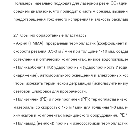
Полимеры идеально подходят для лазерной резки CO₂ (длин
среднем диапазоне, что приводит к чистым срезам, вызва
предотвращения токсичного испарения) и вязкость расплав
2,1 Обычно обработанные пластмассы
- Акрил (ПММА): прозрачный термопластик (коэффициент пр
скорости резания 0,5-3 м / мин при толщине 1-10 мм, созд
остеклении и оптических компонентах, низкое водопоглощен
- Поликарбонат (ПК): ударопрочный (ударопрочность Изода
снаряжение), автомобильного освещения и электронных корп
чтобы избежать термической деградации (используйте низку
световой шлифовки для прозрачности.
- Полиэтилен (PE) и полипропилен (PP): термопласты низкой 
материалы со скоростью 1-5 м / мин для толщины 1-8 мм, ис
химикатов и компонентах медицинского оборудования, PE / 
- Полиамид (нейлон): прочный износостойкий термопластик