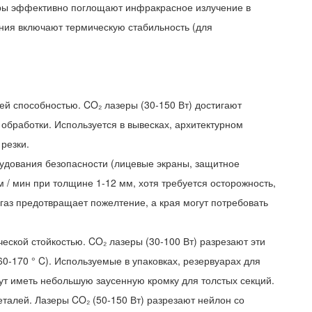
туры эффективно поглощают инфракрасное излучение в
ния включают термическую стабильность (для
й способностью. CO₂ лазеры (30-150 Вт) достигают
обработки. Используется в вывесках, архитектурном
резки.
рудования безопасности (лицевые экраны, защитное
 / мин при толщине 1-12 мм, хотя требуется осторожность,
газ предотвращает пожелтение, а края могут потребовать
ической стойкостью. CO₂ лазеры (30-100 Вт) разрезают эти
60-170 ° C). Используемые в упаковках, резервуарах для
гут иметь небольшую заусенную кромку для толстых секций.
талей. Лазеры CO₂ (50-150 Вт) разрезают нейлон со